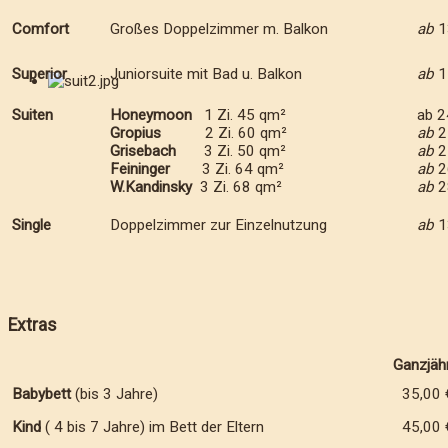
Comfort
Großes Doppelzimmer m. Balkon
ab
1
Superior
Juniorsuite mit Bad u. Balkon
ab
1
Suiten
Honeymoon
1 Zi. 45 qm²
ab 2
Gropius
2 Zi. 60 qm²
ab
2
Grisebach
3 Zi. 50 qm²
ab
2
Feininger
3 Zi. 64 qm²
ab
2
W.Kandinsky
3 Zi. 68 qm²
ab
2
Single
Doppelzimmer zur Einzelnutzung
ab
1
Extras
Ganzjähr
Babybett
(bis 3 Jahre)
35,00 
Kind
( 4 bis 7 Jahre) im Bett der Eltern
45,00 