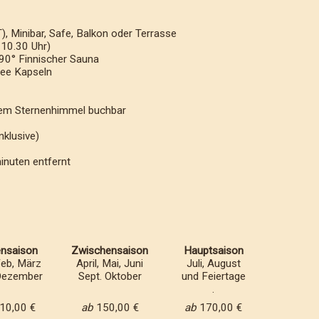
 Minibar, Safe, Balkon oder Terrasse
 10.30 Uhr)
90° Finnischer Sauna
ee Kapseln
em Sternenhimmel buchbar
klusive)
nuten entfernt
nsaison
Zwischensaison
Hauptsaison
Feb, März
April, Mai, Juni
Juli, August
Dezember
Sept. Oktober
und Feiertage
.
10,00 €
ab
150,00 €
ab
170,00 €