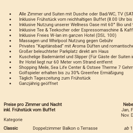
Alle Zimmer und Suiten mit Dusche oder Bad/WC, TV (SAT),
Inklusive Frühstück vom reichhaltigen Buffet (8.00 Uhr bis
Inklusive Nutzung unserer Wellness Oase mit 60° Bio und 
Inklusive Tee & Teekocher oder Espressomaschine & Kaff
Inklusive Freies W-lan im ganzen Hotel (DSL 100)
Massagen und Whirlpool Nutzung gegen Gebühr
Privates "Kapitänsbad" mit Aroma Düften und romantisch
Großer beleuchteter Parkplatz direkt am Haus
Kuschelige Bademäntel und Slipper (Für Gäste der Suiten in
Ihr Hotel liegt nur 60 Meter vom Strand entfernt
Shopping Meile, Sea Life Center & Ostsee Therme 7 Gehmi
Golfspieler erhalten bis zu 30% Greenfee Ermäßigung
Täglich Tageszeitung zum Frühstück
Ganzjährig geöffnet
Preise pro Zimmer und Nacht
Nebe
inkl. Frühstück vom Buffet
Jan, 
Nov. 
Kategorie
Classic
Doppelzimmer Balkon o.Terrasse
ab
1